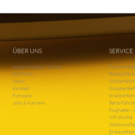
ÜBER UNS
SERVICE
Aufgeschnappt - Stories
Personenbe
Die Firma
Rollstuhltra
News
Schülerfahr
Kontakt
Gruppenbef
Fuhrpark
Krankenfah
Jobs & Karriere
Reha-Fahrt
Flughafen - 
VIP Shuttle
Stadtrundfa
Einkaufsfah