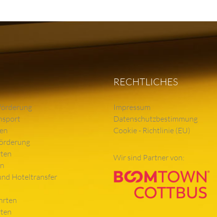
RECHTLICHES
förderung
Impressum
nsport
Datenschutzbestimmung
ten
Cookie - Richtlinie (EU)
örderung
rten
Wir sind Partner von:
en
und Hoteltransfer
hrten
rten