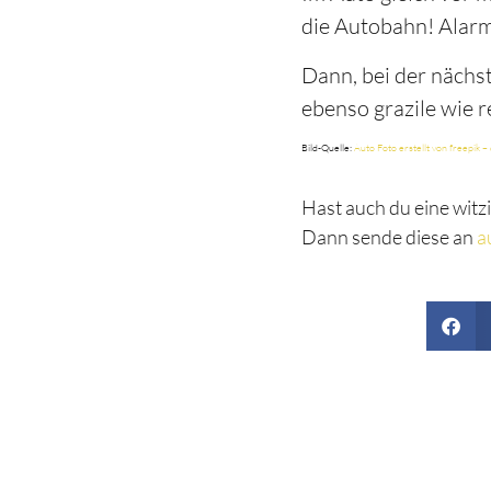
die Autobahn! Alarmie
Dann, bei der nächst
ebenso grazile wie 
Bild-Quelle:
Auto Foto erstellt von freepik –
Hast auch du eine witzi
Dann sende diese an
a