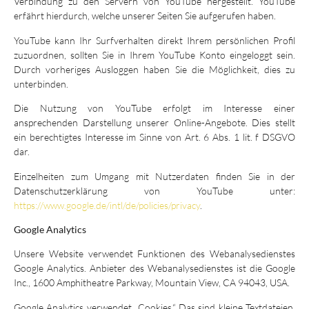
Verbindung zu den Servern von YouTube hergestellt. YouTube
erfährt hierdurch, welche unserer Seiten Sie aufgerufen haben.
YouTube kann Ihr Surfverhalten direkt Ihrem persönlichen Profil
zuzuordnen, sollten Sie in Ihrem YouTube Konto eingeloggt sein.
Durch vorheriges Ausloggen haben Sie die Möglichkeit, dies zu
unterbinden.
Die Nutzung von YouTube erfolgt im Interesse einer
ansprechenden Darstellung unserer Online-Angebote. Dies stellt
ein berechtigtes Interesse im Sinne von Art. 6 Abs. 1 lit. f DSGVO
dar.
Einzelheiten zum Umgang mit Nutzerdaten finden Sie in der
Datenschutzerklärung von YouTube unter:
https://www.google.de/intl/de/policies/privacy
.
Google Analytics
Unsere Website verwendet Funktionen des Webanalysedienstes
Google Analytics. Anbieter des Webanalysedienstes ist die Google
Inc., 1600 Amphitheatre Parkway, Mountain View, CA 94043, USA.
Google Analytics verwendet „Cookies.“ Das sind kleine Textdateien,