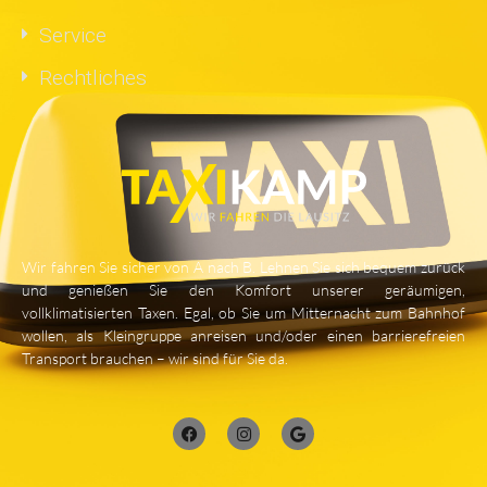
Service
Rechtliches
Wir fahren Sie sicher von A nach B. Lehnen Sie sich bequem zurück
und genießen Sie den Komfort unserer geräumigen,
vollklimatisierten Taxen. Egal, ob Sie um Mitternacht zum Bahnhof
wollen, als Kleingruppe anreisen und/oder einen barrierefreien
Transport brauchen – wir sind für Sie da.