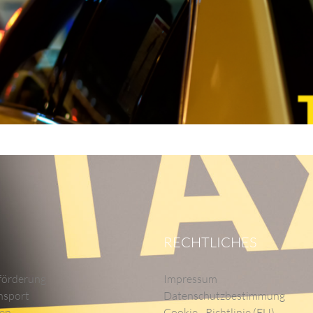
RECHTLICHES
förderung
Impressum
nsport
Datenschutzbestimmung
ten
Cookie - Richtlinie (EU)