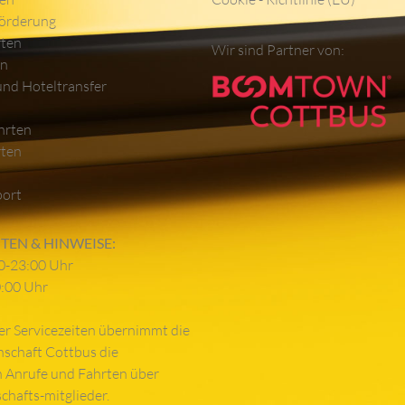
örderung
rten
Wir sind Partner von:
en
und Hoteltransfer
hrten
rten
port
TEN & HINWEISE:
0-23:00 Uhr
0:00 Uhr
er Servicezeiten übernimmt die
nschaft Cottbus die
 Anrufe und Fahrten über
schafts-mitglieder.