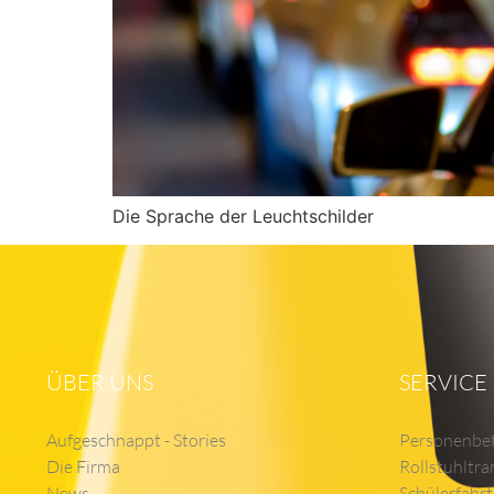
Die Sprache der Leuchtschilder
ÜBER UNS
SERVICE
Aufgeschnappt - Stories
Personenbe
Die Firma
Rollstuhltra
News
Schülerfahr