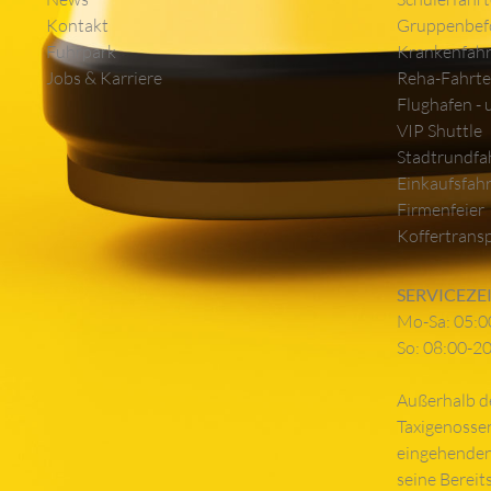
Kontakt
Gruppenbef
Fuhrpark
Krankenfah
Jobs & Karriere
Reha-Fahrt
Flughafen - 
VIP Shuttle
Stadtrundfa
Einkaufsfah
Firmenfeier
Koffertrans
SERVICEZEI
Mo-Sa: 05:0
So: 08:00-2
Außerhalb d
Taxigenosse
eingehenden
seine Bereit