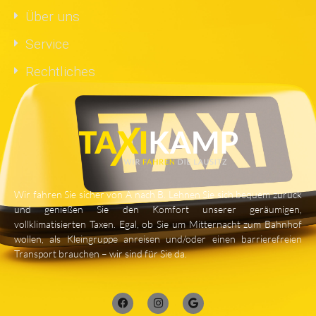
Über uns
Service
Rechtliches
Wir fahren Sie sicher von A nach B. Lehnen Sie sich bequem zurück
und genießen Sie den Komfort unserer geräumigen,
vollklimatisierten Taxen. Egal, ob Sie um Mitternacht zum Bahnhof
wollen, als Kleingruppe anreisen und/oder einen barrierefreien
Transport brauchen – wir sind für Sie da.